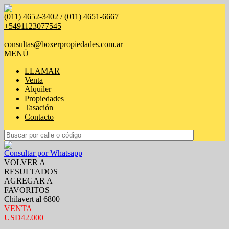
(011) 4652-3402 / (011) 4651-6667
+5491123077545
|
consultas@boxerpropiedades.com.ar
MENÚ
LLAMAR
Venta
Alquiler
Propiedades
Tasación
Contacto
Consultar por Whatsapp
VOLVER A
RESULTADOS
AGREGAR A
FAVORITOS
Chilavert al 6800
VENTA
USD42.000