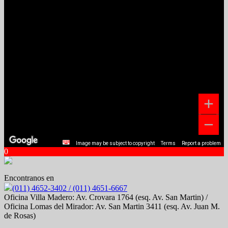
Image may be subject to copyright
Terms
Report a problem
0
Encontranos en
(011) 4652-3402 / (011) 4651-6667
Oficina Villa Madero: Av. Crovara 1764 (esq. Av. San Martin) /
Oficina Lomas del Mirador: Av. San Martin 3411 (esq. Av. Juan M.
de Rosas)