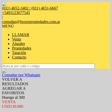
(011) 4652-3402 / (011) 4651-6667
+5491123077545
|
consultas@boxerpropiedades.com.ar
MENÚ
LLAMAR
Venta
Alquiler
Propiedades
Tasación
Contacto
Consultar por Whatsapp
VOLVER A
RESULTADOS
AGREGAR A
FAVORITOS
Huergo al 300
VENTA
USD130.000