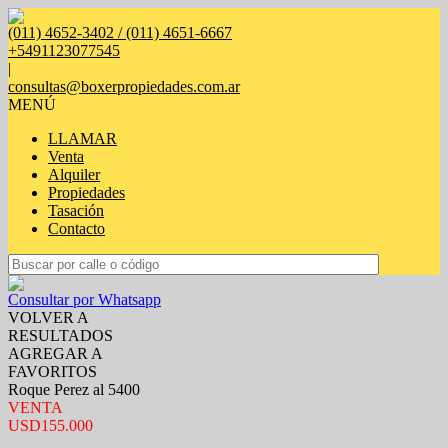
(011) 4652-3402 / (011) 4651-6667
+5491123077545
|
consultas@boxerpropiedades.com.ar
MENÚ
LLAMAR
Venta
Alquiler
Propiedades
Tasación
Contacto
Consultar por Whatsapp
VOLVER A
RESULTADOS
AGREGAR A
FAVORITOS
Roque Perez al 5400
VENTA
USD155.000