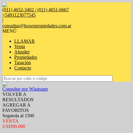
(011) 4652-3402 / (011) 4651-6667
+5491123077545
|
consultas@boxerpropiedades.com.ar
MENÚ
LLAMAR
Venta
Alquiler
Propiedades
Tasación
Contacto
Consultar por Whatsapp
VOLVER A
RESULTADOS
AGREGAR A
FAVORITOS
Segurola al 1500
VENTA
USD90.000