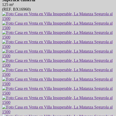
125 m²
(REF. BX16960)