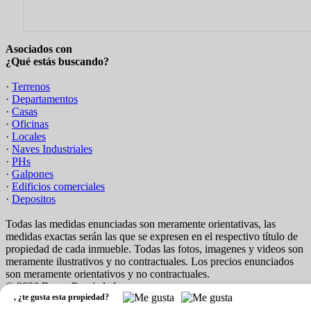
Asociados con
¿Qué estás buscando?
·
Terrenos
·
Departamentos
·
Casas
·
Oficinas
·
Locales
·
Naves Industriales
·
PHs
·
Galpones
·
Edificios comerciales
·
Depositos
Todas las medidas enunciadas son meramente orientativas, las
medidas exactas serán las que se expresen en el respectivo título de
propiedad de cada inmueble. Todas las fotos, imagenes y videos son
meramente ilustrativos y no contractuales. Los precios enunciados
son meramente orientativos y no contractuales.
© 2026 Boxer Propiedades.
,
¿te gusta esta propiedad?
Software Inmobiliario - Tokko Broker