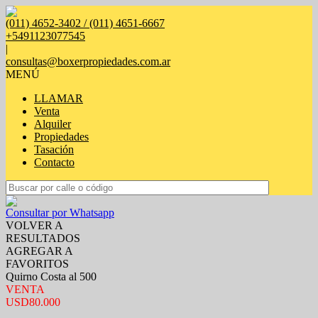
(011) 4652-3402 / (011) 4651-6667
+5491123077545
|
consultas@boxerpropiedades.com.ar
MENÚ
LLAMAR
Venta
Alquiler
Propiedades
Tasación
Contacto
Consultar por Whatsapp
VOLVER A
RESULTADOS
AGREGAR A
FAVORITOS
Quirno Costa al 500
VENTA
USD80.000